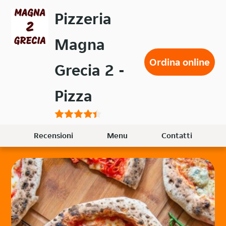
Passa
Pizzeria
al
contenuto
Magna
principale
Ordina online
Grecia 2 -
Pizza
Recensioni
Menu
Contatti